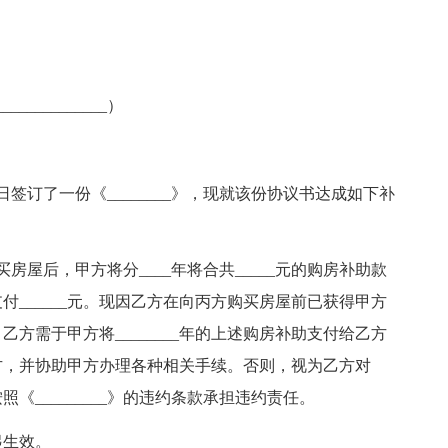
____________）
____日签订了一份《________》，现就该份协议书达成如下补
买房屋后，甲方将分____年将合共_____元的购房补助款
__日支付______元。现因乙方在向丙方购买房屋前已获得甲方
乙方需于甲方将________年的上述购房补助支付给乙方
方，并协助甲方办理各种相关手续。否则，视为乙方对
照《_________》的违约条款承担违约责任。
起生效。