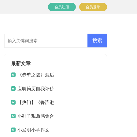
会员注册
会员登录
最新文章
《赤壁之战》观后
感
应聘简历自我评价
【热门】《鲁滨逊
漂流记》读后感
小鞋子观后感集合
15篇
小发明小学作文