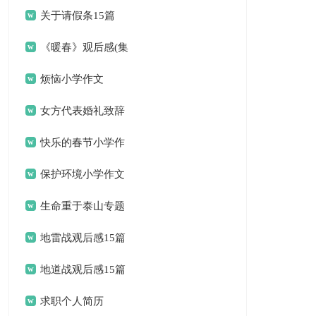
关于请假条15篇
《暖春》观后感(集
锦15篇)
烦恼小学作文
女方代表婚礼致辞
(15篇)
快乐的春节小学作
文(15篇)
保护环境小学作文
生命重于泰山专题
片观后感
地雷战观后感15篇
地道战观后感15篇
求职个人简历