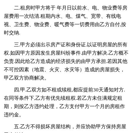
二.租房时甲方将于 年月日以前水、电、物业费等房
屋费用一次结清.租期内水、电、煤气、宽带、有线电
视、卫生费、物业费、暖气费等一切费用由乙方自付,按
时交纳.
三.甲方必须出示房产证和身份证.以证明房屋的所有
权.如因甲方原因发生房屋纠纷事件.由甲方解决.乙方概不
负责.因此给乙方造成的经济损失的由甲方承担.若因其他
不可控因素（地震、火灾、水灾等）造成的房屋损失，
甲乙双方协商解决。
四.甲.乙双方如不租或续租,都应提前30天通知对方.
在同等条件下,乙方有优先续租权.若乙方未住满规定租
期，则按乙方违约处理，乙方支付甲方一个月的房租作
违约金。
五.乙方不得损坏房屋结构，并应协助甲方保持房屋