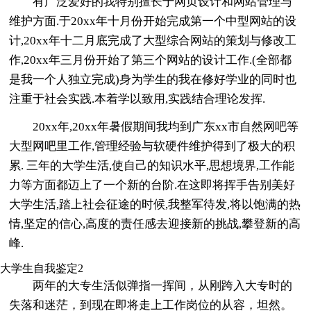
有广泛爱好的我特别擅长于网页设计和网站管理与
维护方面.于20xx年十月份开始完成第一个中型网站的设
计,20xx年十二月底完成了大型综合网站的策划与修改工
作,20xx年三月份开始了第三个网站的设计工作.(全部都
是我一个人独立完成)身为学生的我在修好学业的同时也
注重于社会实践.本着学以致用,实践结合理论发挥.
20xx年,20xx年暑假期间我均到广东xx市自然网吧等
大型网吧里工作,管理经验与软硬件维护得到了极大的积
累. 三年的大学生活,使自己的知识水平,思想境界,工作能
力等方面都迈上了一个新的台阶.在这即将挥手告别美好
大学生活,踏上社会征途的时候,我整军待发,将以饱满的热
情,坚定的信心,高度的责任感去迎接新的挑战,攀登新的高
峰.
大学生自我鉴定2
两年的大专生活似弹指一挥间，从刚跨入大专时的
失落和迷茫，到现在即将走上工作岗位的从容，坦然。