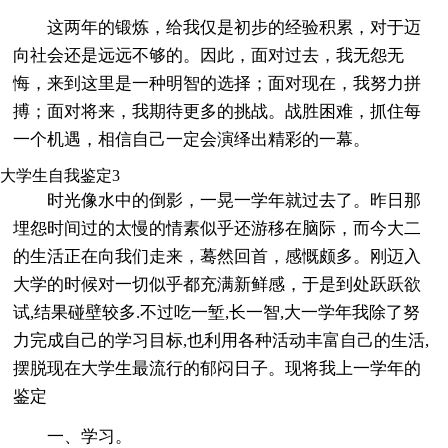
这两年的锻炼，给我仅是初步的经验积累，对于迈
向社会还是远远不够的。因此，面对过去，我无怨无
悔，来到这里是一种明智的选择；面对现在，我努力拼
搏；面对将来，我期待更多的挑战。战胜困难，抓住每
一个机遇，相信自己一定会演绎出精彩的一幕。
大学生自我鉴定3
时光像水中的倒影，一晃一学年就过去了。昨日那
埋怨时间过的太慢的情素似乎还游移在脑际，而今大二
的生活正在向我们走来，蓦然回首，感慨颇多。刚迈入
大学的时候对一切似乎都充满新鲜感，于是到处跃跃欲
试,结果碰壁较多.不过吃一堑,长一智,大一学年我除了努
力完成自己的学习目标,也利用各种活动丰富自己的生活,
摆脱现在大学生最流行的郁闷日子。现将我上一学年的
鉴定
一、学习。