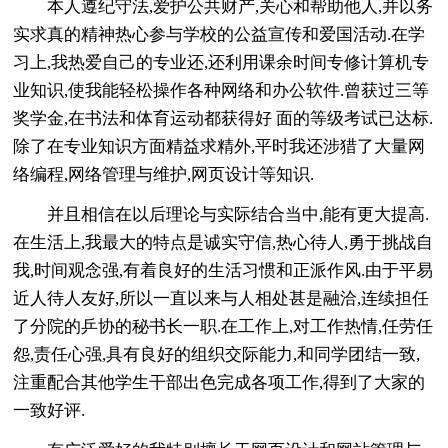
本人遵纪守法,爱护公共财产,关心和帮助他人,并以务
实求真的精神热心参与学校的公益宣传和爱国活动.在学
习上,我热爱自己的专业还,还利用课余时间专修计算机专
业知识,使我能轻松操作各种网络和办公软件.曾获过三等
奖学金,在书法和体育运动都获得好 面的等级考试已达标.
除了在专业知识方面精益求精外,平时我还涉猎了大量网
络编程,网络管理与维护,网页设计等知识.
并且相信在以后理论与实际结合当中,能有更大提高.
在生活上,我最大的特点是诚实守信,热心待人,勇于挑战自
我,时间观念强,有着良好的生活习惯和正派作风.由于平易
近人待人友好,所以一直以来与人相处甚是融洽,连续担任
了分院的乒协的秘书长一职.在工作上,对工作热情,任劳任
怨,责任心强,具有良好的组织交际能力,和同学团结一致,
注重配合其他学生干部出色完成各项工作,得到了大家的
一致好评.