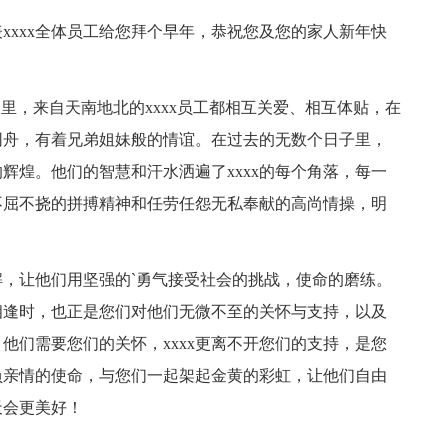
xxxx全体员工给您拜个早年，恭祝您及您的家人新年快
庭里，来自天南地北的xxxx员工都相互关爱、相互体贴，在
同舟，有着兄弟姐妹般的情谊。在过去的无数个日子里，
天的辉煌。他们的智慧和汗水洒遍了xxxx的每个角落，每一
们不屈不挠的拼搏精神和任劳任怨无私奉献的高尚情操，明
，让他们用坚强的`勇气接受社会的挑战，使命的磨练。
相逢时，也正是您们对他们无微不至的关怀与支持，以及
。他们需要您们的关怀，xxxx更离不开您们的支持，是您
肩负亲情的使命，与您们一起架起金黄的彩虹，让他们自由
天会更美好！